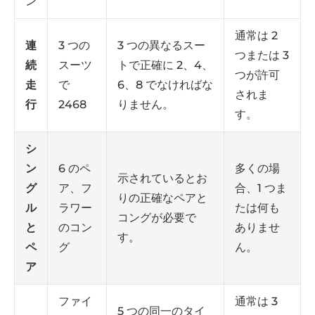
ン
通常は 2
連
3 つの
3 つの異なるスー
つまたは 3
続
スーツ
トで正確に 2、4、
つが許可
走
で
6、8 でなければな
されま
行
2468
りません。
す。
シ
ン
6 のペ
多くの場
示されているとお
グ
ア、フ
合、1 つま
りの正確なペアと
ル
ラワー
たは何も
コングが必要で
と
のコン
ありませ
す。
ペ
グ
ん。
ア
ファイ
通常は 3
5 つの同一のタイ