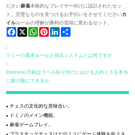
ださい
麻雀
本格的なプレイヤー向けに設計されたセッ
ト。完璧なものを見つけるお手伝いをさせてください
カ
イル
ルールの理解が勝利の習得に変わるセット。
Facebook
X
WhatsApp
Pinterest
LinkedIn
Share
:
ラミーの基本ルールと採点システムとは何ですか
:
Domino 印刷はラベル貼り付けにおける人的ミスを本当
に最小限にできるか
チェスの文化的な意味合い。
ドミノのメイン機能。
麻雀ゲームプレイ。
プラスチックチェスはどのようにゲーム体験を向上さ