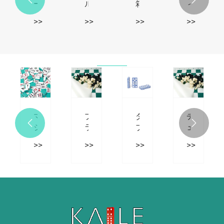
ー
ル
箱
ィ
ク
ミ
卓
ー
>>
>>
>>
>>
ブ
ボ
上
ン
ラ
ッ
ゲ
エ
ウ
ク
ー
イ
ン
ス
ム
ジ
PU
デ
ブ
ャ
レ
ジ
ラ
ー
ザ
タ
ッ
向
ー
ル
ク
け
ケ
ダ
ド
の
マ
プ
ダ
チ


ー
ブ
ッ
木
ジ
ラ
ブ
ェ
ス
ル
ト
製
ョ
ス
ル
ス
>>
>>
>>
>>
コ
12
ダ
磁
ン
チ
6
の
ン
ド
ブ
気
を
ッ
ド
駒
プ
ミ
ル
チ
プ
ク
ミ
の
リ
ノ
9
ェ
レ
チ
ノ
素
ー
ゲ
ド
ス
イ
ェ
が
材
ト
ー
ミ
3-
す
ス
す
は
ア
ム
ノ
in-
る
は
べ
ど
ク
セ
ゲ
1