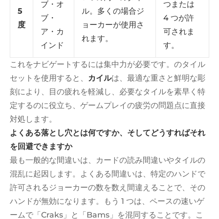
ブ・オ
つまたは
5
ル。多くの場合ジ
ブ・
4 つが許
度
ョーカーが使用さ
ア・カ
可されま
れます。
インド
す。
これをナビゲートするには集中力が必要です。のタイル
セットを使用すると、
カイル
は、最適な重さと鮮明な彫
刻により、目の疲れを軽減し、必要なタイルを素早く特
定するのに役立ち、ゲームプレイの疲労の問題点に直接
対処します。
よくある落とし穴とは何ですか、そしてどうすればそれ
を回避できますか
最も一般的な間違いは、カードの読み間違いやタイルの
混乱に起因します。よくある間違いは、特定のハンドで
許可されるジョーカーの数を数え間違えることで、その
ハンドが無効になります。もう 1 つは、ペースの速いゲ
ームで「Craks」と「Bams」を混同することです。こ