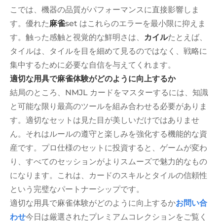
こでは、機器の品質がパフォーマンスに直接影響しま
す。優れた
麻雀
set はこれらのエラーを最小限に抑えま
す。触った感触と視覚的な鮮明さは、
カイル
たとえば、
タイルは、タイルを目を細めて見るのではなく、戦略に
集中するために必要な自信を与えてくれます。
適切な用具で麻雀体験がどのように向上するか
結局のところ、NMJL カードをマスターするには、知識
と可能な限り最高のツールを組み合わせる必要がありま
す。適切なセットは見た目が美しいだけではありませ
ん。それはルールの遵守と楽しみを強化する機能的な資
産です。プロ仕様のセットに投資すると、ゲームが変わ
り、すべてのセッションがよりスムーズで魅力的なもの
になります。これは、カードのスキルとタイルの信頼性
という完璧なパートナーシップです。
適切な用具で麻雀体験がどのように向上するか
お問い合
わせ
今日は厳選されたプレミアムコレクションをご覧く