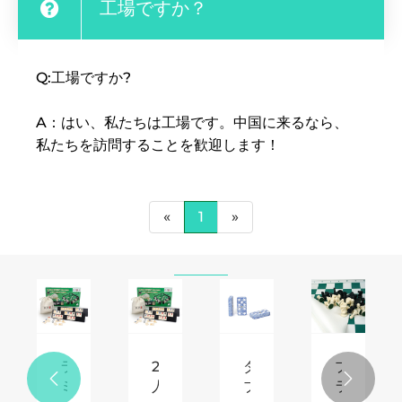
工場ですか？
Q:工場ですか?
A：はい、私たちは工場です。中国に来るなら、
私たちを訪問することを歓迎します！
«
1
»
ラ
2
ダ
プ


ミ
人
ブ
ラ