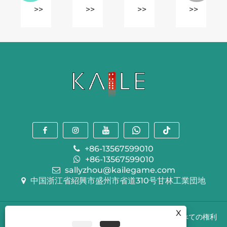
ー
で
ル
ス
>>
>>
>>
>>
の
ラ
6
チ
基
ミ
マ
ッ
本
ー
ー
ク
ル
を
ブ
チ
ー
プ
ル
ェ
ル
レ
ド
ス
と
イ
ミ
は
採
で
ノ:
ど
点
き
ク
の
シ
ま
ラ
よ
ス
す
フ
う
テ
か?
ト
に
ム
の
ゲ
+86-13567599010
と
質
ー
+86-13567599010
は
感
ム
sallyzhou@kailegame.com
何
と
体
中国浙江省紹興市盛州市省道310号甘林工業団地
で
戦
験
す
略
を
X
か
的
向
著作権 © 2024 盛州凱楽レクリエーション株式会社すべての権利
な
上