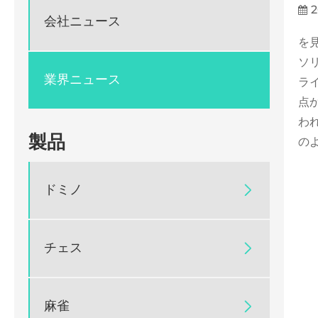
2
会社ニュース
を
ソ
業界ニュース
ラ
点
わ
製品
の
ドミノ

チェス

麻雀
