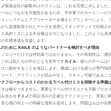
ミノ
製薬会社の顧客向けのラインは、これを完璧に示しました。
コールにつながる可能性があるため、手作業でのカートンへの
ジョンシステムとアプリケーターを備えたプリンターにより、プ
ムから直接取得されたデータを使用してオンデマンドで印刷さ
、人為的ミスによる不合格はゼロになりました。このような具
業の目標達成を支援します。
入のために KAILE のようなパートナーを検討すべき理由
クノロジーだけでは特効薬ではありません。その有効性は、適
。これは私たちの中心となる哲学です
カイル
。彼らのチームは
レスに動作することを保証します。構成における彼らの専門知
ーコード、グラフィックが読みやすく、スキャン可能であるこ
ークフローからコストのかかるラベル付けミスを排除する準備は
ータは嘘をつきません。重要なラベル付けタスクを手動プロセス
組み合わせ
ドミノ
の実証済みの正確なテクノロジーと、実装に
、安心感の向上への明確な道筋を提供します。問題はもはや自
。