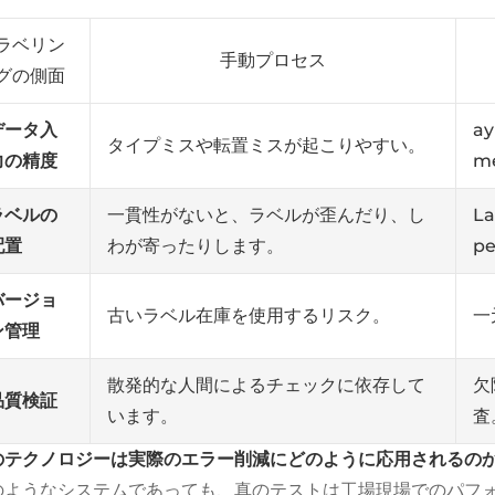
ラベリン
手動プロセス
グの側面
データ入
ay
タイプミスや転置ミスが起こりやすい。
力の精度
me
ラベルの
一貫性がないと、ラベルが歪んだり、し
La
配置
わが寄ったりします。
pe
バージョ
古いラベル在庫を使用するリスク。
一
ン管理
散発的な人間によるチェックに依存して
欠
品質検証
います。
査
のテクノロジーは実際のエラー削減にどのように応用されるの
のようなシステムであっても、真のテストは工場現場でのパフ