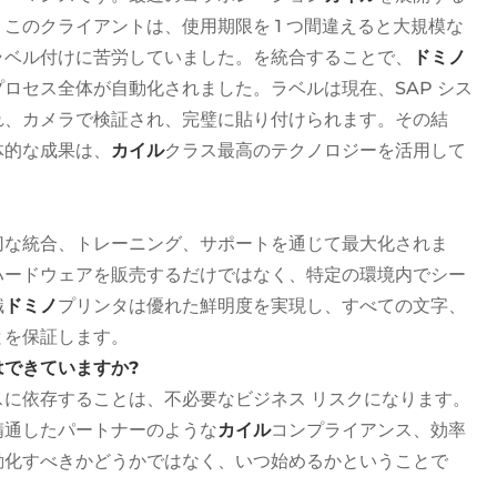
このクライアントは、使用期限を 1 つ間違えると大規模な
ラベル付けに苦労していました。を統合することで、
ドミノ
ロセス全体が自動化されました。ラベルは現在、SAP シス
れ、カメラで検証され、完璧に貼り付けられます。その結
体的な成果は、
カイル
クラス最高のテクノロジーを活用して
切な統合、トレーニング、サポートを通じて最大化されま
ハードウェアを販売するだけではなく、特定の環境内でシー
識
ドミノ
プリンタは優れた鮮明度を実現し、すべての文字、
とを保証します。
できていますか?
に依存することは、不必要なビジネス リスクになります。
精通したパートナーのような
カイル
コンプライアンス、効率
動化すべきかどうかではなく、いつ始めるかということで