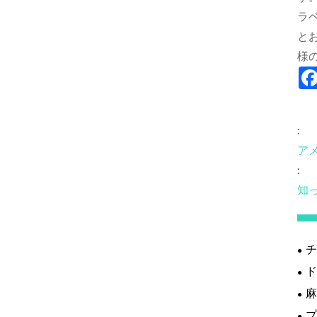
ラ
と
様
:
ア
:
知
チ
ド
麻
プ