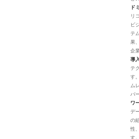
ド
リ
ビ
テ
果
企
導
テ
す
ム
バ
ワ
デ
の
性
す