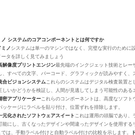
ミノ システムのコアコンポーネントとは何ですか
ドミノ
システムは単一のマシンではなく、完璧な実行のために
メータを詳しく見てみましょう
高解像度プリントエンジン
最先端のインクジェット技術とレー
し、すべての文字、バーコード、グラフィックが読みやすく、
統合ビジョンシステム
これらのシステムはデジタル検査装置と
正しいかどうかを検証し、人間が見逃してしまう可能性のある
精密アプリケーター
これらのコンポーネントは、高度なソフト
パッケージにラベルを貼り付け、位置ずれを排除します。
一元化されたソフトウェアスイート
これは運用の頭脳であり、
可能にし、古くなったデザインや間違ったデザインを使用する
こでは、手動ラベル付けと自動ラベル付けの比較を示します。