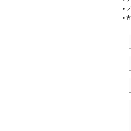
か?
プ
と
古