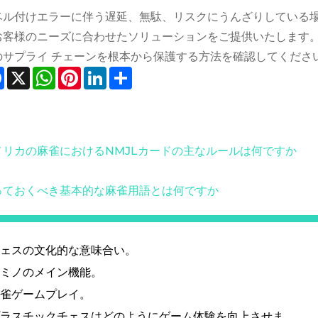
ベル付けエラーに伴う遅延、無駄、リスクにうんざりしている
お客様のニーズに合わせたソリューションをご提供いたします
のサプライ チェーンを根本から保護する方法を確認してくださ
Facebook
X
WhatsApp
Pinterest
LinkedIn
Share
メリカの麻雀におけるNMJLカードの主なルールは何ですか
っておくべき基本的な麻雀用語とは何ですか
ェスの文化的な意味合い。
ミノのメイン機能。
雀ゲームプレイ。
ラスチックチェスはどのようにゲーム体験を向上させます