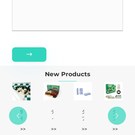

New Products
9.7
テ
ダ
ダ


セ
ィ
ブ
ブ
ン
ー
ル
ル
>>
>>
>>
>>
チ
ン
6
12