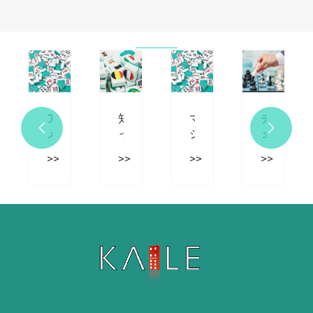
メ
エ
大
ド
ー
イ
理
ミ
ト
ジ
石
ノ
ル
ャ
の
セ
キ
ー
ド
ッ
ン
向
ミ
ト
グ
け
ノ
(環
高
の
境
ア
知
マ
チ


さ
木
に
メ
っ
ジ
ェ
大
製
優
リ
て
ョ
ス
>>
>>
>>
>>
型
磁
し
カ
お
ン
の
ポ
気
い
の
く
を
文
ー
チ
カ
麻
べ
プ
化
タ
ェ
ー
雀
き
レ
的
ブ
ス
ト
に
基
イ
な
ル
3-
ン
お
本
す
意
プ
in-
包
け
的
る
味
ラ
1
装
る
な
の
合
ス
卓
付
NMJL
麻
は
い。
チ
上
き)
カ
雀
ど