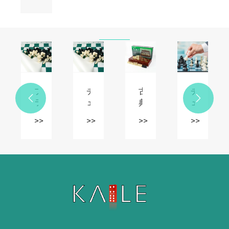
パ
ズ
ル
ボ
ー
ド
ゲ
ー
プ
チ
古
チ


ム
ラ
ェ
典
ェ
カ
ス
ス
的
ス
>>
>>
>>
>>
ラ
チ
の
な
の
フ
ッ
駒
戦
文
ル
ク
の
略
化
ド
チ
素
ゲ
的
ッ
ェ
材
ー
な
ト
ス
は
ム
意
ド
は
ど
に
味
ミ
ど
う
木
合
ノ
の
や
製
い。
ゲ
よ
っ
チ